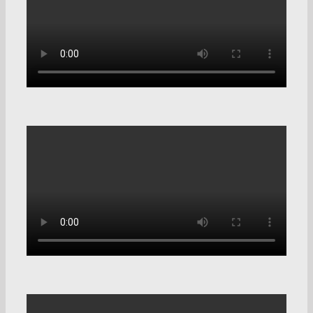
Внедрение Битрикс24
кредитному брокеру