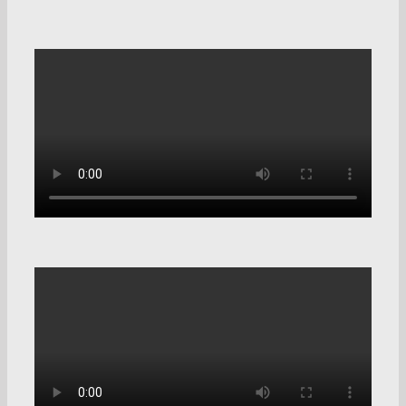
Внедрение Битрикс24
кредитному брокеру
Кейсы