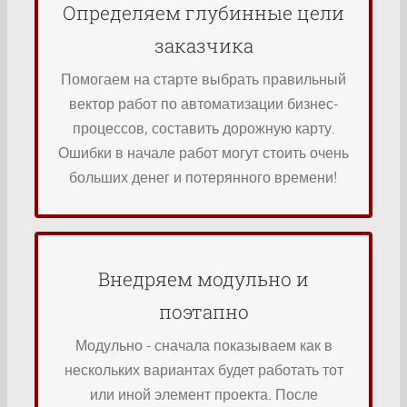
Определяем глубинные цели
Формат встреч: дистанционно / очно.
заказчика
нужном направлении;
наметить план и последовательно идти в
Помогаем на старте выбрать правильный
выстроить правильную стратегию,
вектор работ по автоматизации бизнес-
сотен внедрений, мы помогаем заказчику
процессов, составить дорожную карту.
основываясь на свой опыт и несколько
Ошибки в начале работ могут стоить очень
По результатам полученных данных,
больших денег и потерянного времени!
процессов / предпроектное обследование;
Проводим интервью / аудит бизнес-
Что делаем:
Внедряем модульно и
и техподдержку сотрудников.
поэтапно
Производим реализацию этапов, обучение
согласовываем дорожную карту проекта;
Модульно - сначала показываем как в
Делим проект на самодостаточные этапы,
нескольких вариантах будет работать тот
заказчика;
или иной элемент проекта. После