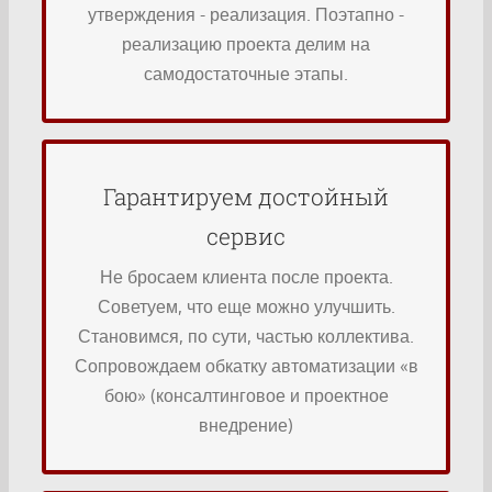
Утверждаем реализуемые варианты у
утверждения - реализация. Поэтапно -
автоматизации и сколько это стоит;
реализацию проекта делим на
выглядеть внедряемые элементы
самодостаточные этапы.
нескольких вариантах как будут работать и
Показываем на реальных кейсах в
Что делаем:
Гарантируем достойный
Мониторим работу.
сервис
приложения;
Устанавливаем и настраиваем
Не бросаем клиента после проекта.
Консультируем и обучаем;
Советуем, что еще можно улучшить.
Составляем инструкции;
Становимся, по сути, частью коллектива.
Проводим аудит и даем рекомендации;
Сопровождаем обкатку автоматизации «в
настройки;
бою» (консалтинговое и проектное
Проверяем ранее выполненные
внедрение)
Осуществляем базовые настройки;
Проводим презентации и вебинары;