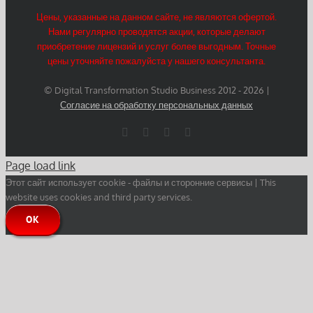
Цены, указанные на данном сайте, не являются офертой.
Нами регулярно проводятся акции, которые делают
приобретение лицензий и услуг более выгодным. Точные
цены уточняйте пожалуйста у нашего консультанта.
© Digital Transformation Studio Business 2012 -
2026 |
Согласие на обработку персональных данных
WhatsApp
Email
YouTube
Telegram
Page load link
Этот сайт использует cookie - файлы и сторонние сервисы | This
website uses cookies and third party services.
OK