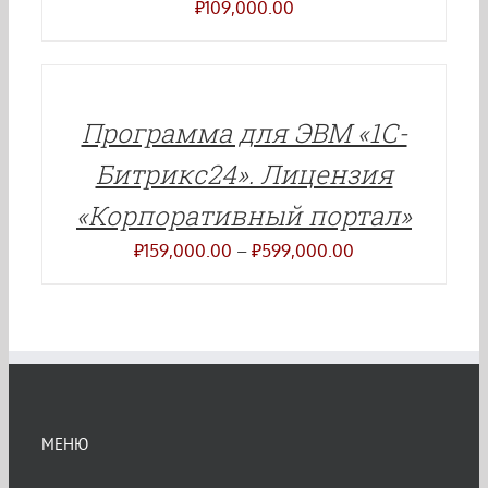
₽
109,000.00
ВЫБЕРИТЕ
ПАРАМЕТРЫ
ЭТОТ
/
ТОВАР
ДЕТАЛИ
ИМЕЕТ
Программа для ЭВМ «1С-
НЕСКОЛЬКО
ВАРИАЦИЙ.
Битрикс24». Лицензия
ОПЦИИ
МОЖНО
«Корпоративный портал»
ВЫБРАТЬ
НА
Диапазон
₽
159,000.00
–
₽
599,000.00
СТРАНИЦЕ
цен:
ТОВАРА.
₽159,000.00
–
₽599,000.00
МЕНЮ