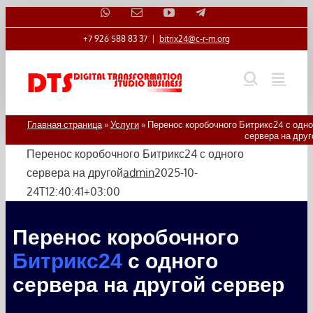
WhatsApp
Email
YouTube
Telegram
Skip
to
+7 926 588 83 37
|
bitrix24@c-r-m.org
content
Главная страница
»
Услуги
»
Перенос коробочного Битрикс24 с одно
сервера на друг
Перенос коробочного Битрикс24 с одного
сервера на другой
admin
2025-10-
24T12:40:41+03:00
Перенос коробочного
Битрикс24
с одного
сервера на другой сервер