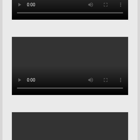
Внедрение Битрикс24
кредитному брокеру
Кейсы