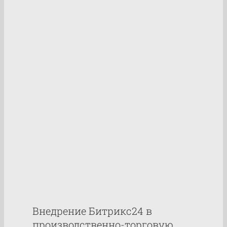
Внедрение Битрикс24 в
таксопарк FIRST
Кейсы
Внедрение Битрикс24 в
производственно-торговую